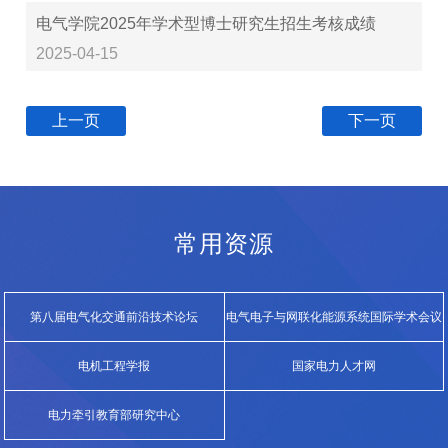
电气学院2025年学术型博士研究生招生考核成绩
2025-04-15
上一页
下一页
常用资源
第八届电气化交通前沿技术论坛
电气电子与网联化能源系统国际学术会议
（E...
电机工程学报
国家电力人才网
电力牵引教育部研究中心