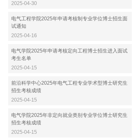
2025-04-30
电气工程学院2025年申请考核制专业学位博士招生面
试通知
2025-04-16
电气学院2025年申请考核定向工程博士招生进入面试
考生名单
2025-04-15
前沿科学中心2025年电气工程专业学术型博士研究生
招生考核成绩
2025-04-15
电气学院2025年非定向就业类别专业学位博士研究生
招生考核成绩
2025-04-15