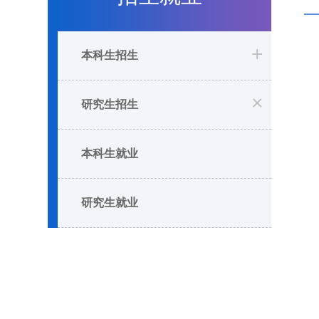
+
本科生招生
×
研究生招生
本科生就业
研究生就业