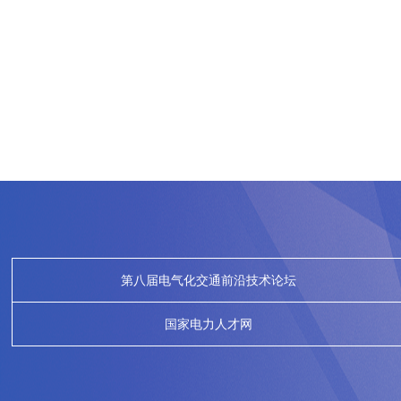
第八届电气化交通前沿技术论坛
国家电力人才网