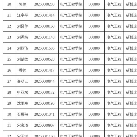
20
郭蓉
20250000285
电气工程学院
080800
电气工程
硕博
21
江宇平
20250001414
电气工程学院
080800
电气工程
硕博
22
刘晋萍
20250000160
电气工程学院
080800
电气工程
硕博
23
刘飒楠
20250001148
电气工程学院
080800
电气工程
硕博
24
刘熠飞
20250001586
电气工程学院
080800
电气工程
硕博
25
刘懿德
20250000520
电气工程学院
080800
电气工程
硕博
26
乔帅
20250001417
电气工程学院
080800
电气工程
硕博
27
秦萌云
20250000844
电气工程学院
080800
电气工程
硕博
28
申亚斌
20250000172
电气工程学院
080800
电气工程
硕博
29
沈雨寒
20250000195
电气工程学院
080800
电气工程
硕博
30
石展翔
20250001341
电气工程学院
080800
电气工程
硕博
31
宋彦璘
20250000907
电气工程学院
080800
电气工程
硕博
32
宋子淇
20250001160
电气工程学院
080800
电气工程
硕博