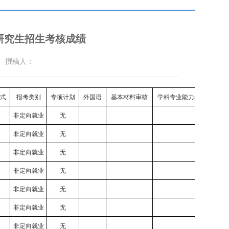
士研究生招生考核成绩
撰稿人：
方式
报考类别
专项计划
外国语
基本材料审核
学科专业能力考核
复试
博
非定向就业
无
86
博
非定向就业
无
79
博
非定向就业
无
86
博
非定向就业
无
86
博
非定向就业
无
89
博
非定向就业
无
84
博
非定向就业
无
77