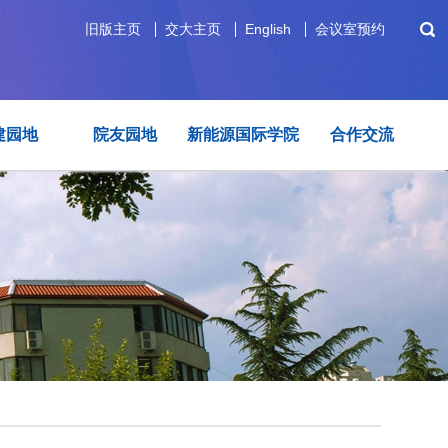
旧版主页
交大主页
English
会议室预约
建园地
院友园地
新能源国际学院
合作交流