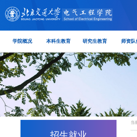
学院概况
本科生教育
研究生教育
师资队
当
招生就业