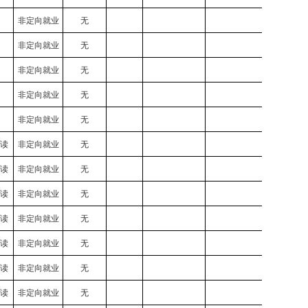
博
非定向就业
无
71
博
非定向就业
无
88
博
非定向就业
无
80
博
非定向就业
无
79
博
非定向就业
无
78
连读
非定向就业
无
83
连读
非定向就业
无
84
连读
非定向就业
无
85
连读
非定向就业
无
85
连读
非定向就业
无
86
连读
非定向就业
无
87
连读
非定向就业
无
84