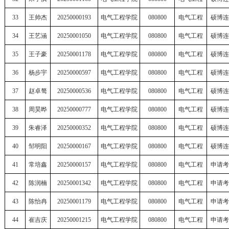
33
王帅杰
20250000193
电气工程学院
080800
电气工程
硕博
34
王艺涵
20250001050
电气工程学院
080800
电气工程
硕博
35
王子豪
20250001178
电气工程学院
080800
电气工程
硕博
36
杨步宇
20250000597
电气工程学院
080800
电气工程
硕博
37
赵卓骜
20250000536
电气工程学院
080800
电气工程
硕博
38
周昊晔
20250000777
电气工程学院
080800
电气工程
硕博
39
朱睿泽
20250000352
电气工程学院
080800
电气工程
硕博
40
邹明阳
20250000167
电气工程学院
080800
电气工程
硕博
41
常培鑫
20250000157
电气工程学院
080800
电气工程
申请
42
陈润楠
20250001342
电气工程学院
080800
电气工程
申请
43
陈怡冉
20250001179
电气工程学院
080800
电气工程
申请
44
崔吉庆
20250001215
电气工程学院
080800
电气工程
申请