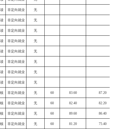
连读
非定向就业
无
93
连读
非定向就业
无
88
连读
非定向就业
无
70
连读
非定向就业
无
80
连读
非定向就业
无
64
连读
非定向就业
无
84
连读
非定向就业
无
82
连读
非定向就业
无
90
考核
非定向就业
无
60
83.60
87.20
88
考核
非定向就业
无
60
82.40
82.20
83
考核
非定向就业
无
60
89.60
86.40
88
考核
非定向就业
无
60
81.20
75.40
74