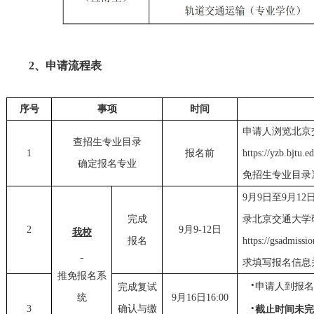
2、
申请流程
表
序号
事项
时间
申请人浏览北京
查
招生专业目录
1
报名前
https://yzb.bjtu.
确定报名专业
免招生专业目录
9月
9
日至
9月1
2
完成
录北京交通大学
2
9月
9-
1
2
日
我校
报名
https://gsadmissi
求填写报名信息
推免报名
系
·
申请人到报
完成复试
统
9月
1
6
日
16
:00
·
3
确认
与
缴
截止
时间
未