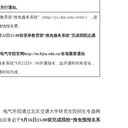
不另行通知。
教育部“推免服务系统”（
https://yz.chsi.com.cn/tm/
），进
缴纳报名费。
月
22
日
1
5
:00前登录教育部“推免服务系统”
完成我院志愿
注电气学院官网
http://ee.bjtu.edu.cn/
各项
重要通知
服务系统”
9月
22
日
9：00开通
报名
，如开通时间有变化，
通时间为准。
。电气学院
通过
北京交通大学研究生院招生专题网
知后务必于
9月
16
日
15
:00前
完成
我校
“推免预报名系