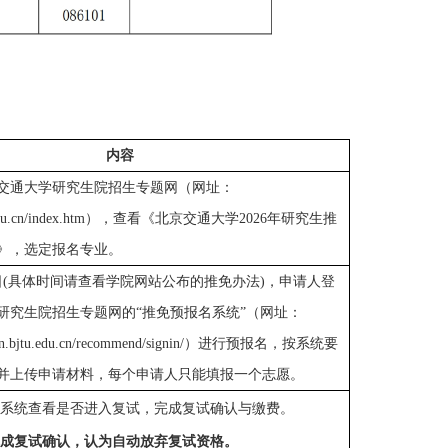
内容
交通大学研究生院招生专题网（网址：
edu.cn/index.htm
），查看《北京交通大学2026年研究生推
》，选定报名专业。
日
(具体
时间请查看学院网站
公布
的
推免
办法
)，申请人登
研究生院招生专题网的“推免预报名系统”（网址：
on.bjtu.edu.cn/recommend/signin/
）进行预报名，按系统要
并上传申请材料，每个申请人只能填报一个志愿。
名系统查看是否进入复试，完成
复试确认
与
缴费。
完成
复试确认，认为自动放弃复试资格。