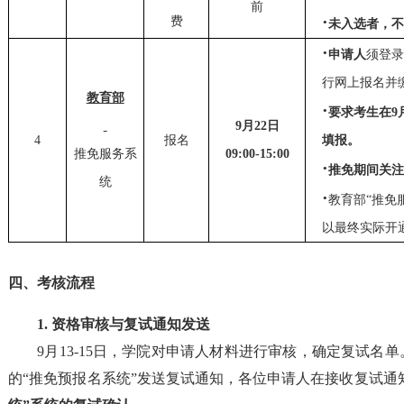
前
·
费
未入选者，
·
申请人
须登录
行网上报名并
教育部
·
要求考生在
9
9
月
22
日
4
报名
填报。
推免
服务系
09:00-
15
:00
·
推免期间
关
统
·
教育部
“推免
以最终实际开
四
、
考核流程
1. 资格
审核
与复试
通知发送
9月
13-15
日
，
学院
对申请人
材料进行审核
，
确定复试名单
的
“推免预报名系统”发送
复试通知，各位申请人在接收
复试
通