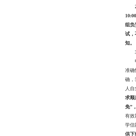
10
组负
试，
知。
准确
确，
人自
求顺
免”
有效
学信
供下