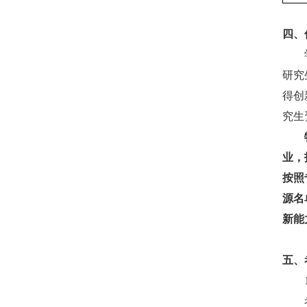
四、
研究
得创
究生
业，
按照专
源名
新能
五、