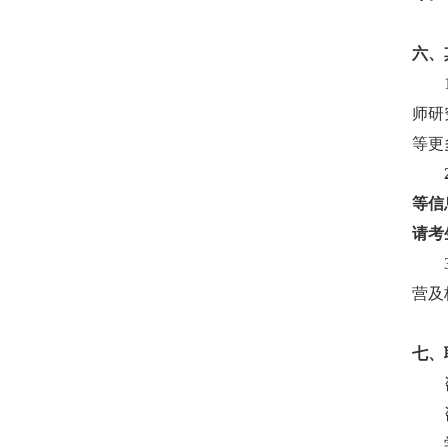
六、
师研
等更
等信
请考
营及
七、