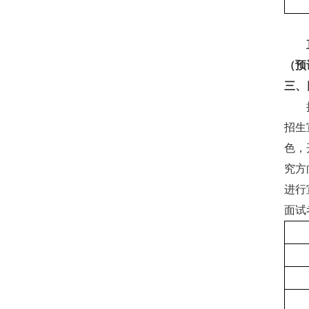
（预
三、
招生
色，
究方
进行
面试