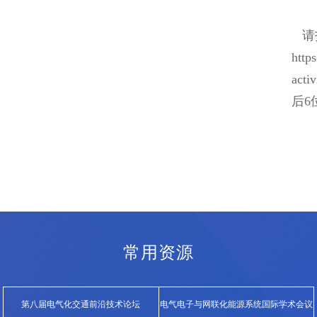
请
http
act
后6
常用资源
第八届电气化交通前沿技术论坛
电气电子与网联化能源系统国际学术会议